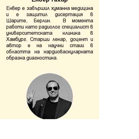
Енвер е завършил хуманна медицина
и е защитил дисертация в
Шарите, Берлин.
В момента
работи като радиолог специалист в
университетската клиника в
Хамбург. Старши лекар, доцент и
автор е на научни стаии в
областта на кардиоваскуларната
образна диагностика.
Константин Пенчев
Косьо е завършил био-информатика