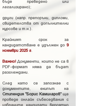
бъде преведено или
легализирано);
други (напр. препоръки, дипломи,
свидетелства от допълнителни
курсове и т.н.).
Крайният срок за
кандидатстване е удължен до
9
ноември 2025 г
.
Важно!
Документи, които не са в
PDF-формат няма да бъдат
разглеждани.
След като се запознае с
документите, екипът на
Стипендия "Борис Камиларов"
ще
проведе онлайн събеседвания с
избраните кандидати вероятно