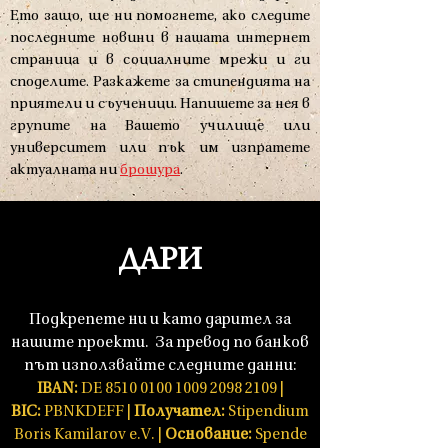
Ето защо, ще ни помогнете, ако следите
последните новини в нашата интернет
страница и в социалните мрежи и ги
споделите. Разкажете за стипендията на
приятели и съученици. Напишете за нея в
групите на Вашето училище или
университет или пък им изпратете
актуалната ни
брошура
.
ДАРИ
Подкрепете ни и като дарител за
нашите проекти.
За превод по банков
път използвайте следните данни:
IBAN:
DE
8510 0100 1009 2098
2109 |
BIC:
PBNKDEFF |
Получател:
Stipendium
Boris Kamilarov e.V. |
Основание:
Spende