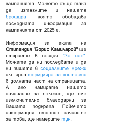
кампанията.
Можете също така
да изтеглите и нашата
брошура
, която обобщава
последната информация за
кампанията от 2025 г.
Информация за екипа на
Стипендия "Борис Камиларов"
ще
откриете в секция
"За нас"
.
Можете да ни последвате и да
ни пишете в
социалните мрежи
или чрез
формуляра за контакти
в долната част на страницата.
А ако намирате нашето
начинание за полезно, ще сме
изключително благодарни за
Вашата подкрепа. Повечето
информация относно начините
за това, ще намерите
тук
.