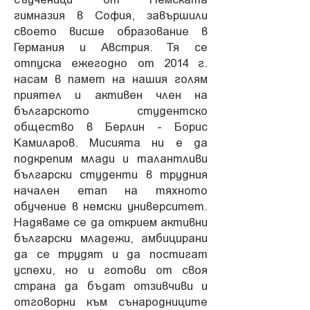
гимназия в София, завършили
своето висше образование в
Германия и Австрия. Тя се
отпуска ежегодно от 2014 г.
насам в памет на нашия голям
приятел и активен член на
българското студентско
общество в Берлин - Борис
Камиларов. Мисията ни е да
подкрепим млади и талантливи
български студенти в трудния
начален етап на тяхното
обучение в немски университет.
Надяваме се да открием активни
български младежи, амбицирани
да се трудят и да постигат
успехи, но и готови от своя
страна да бъдат отзивчиви и
отговорни към сънародниците