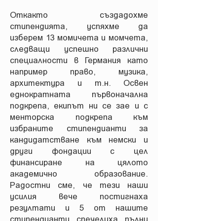
Откакто създадохме
стипендията, успяхме да
изберем 13 момичета и момчета,
следващи успешно различни
специалности в Германия като
например право, музика,
архитектура и т.н. Освен
еднократната първоначална
подкрепа, екипът ни се зае и с
менторска подкрепа към
избраните стипендианти за
кандидатстване към немски и
други фондации с цел
финансиране на цялото
академично образование.
Радостни сме, че тези наши
усилия вече постигнаха
резултати и 5 от нашите
стипендианти спечелиха пълни