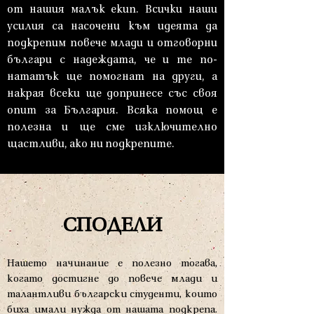
от нашия малък екип. Всички наши
усилия са насочени към идеята да
подкрепим повече млади и отговорни
българи с надеждата, че и те по-
нататък ще помогнат на други, а
накрая всеки ще допринесе със своя
опит за България. Всяка помощ е
полезна и ще сме изключително
щастливи, ако ни подкрепите.
СПОДЕЛИ
Нашето начинание е полезно тогава,
когато достигне до повече млади и
талантливи български студенти, които
биха имали нужда от нашата подкрепа.