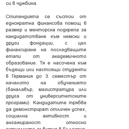
си в чужбина.
Стипендията се състои от
еднократна финансова помощ в
размер и менторска подкрепа за
кандидатстване към немски и
други фондации, с цел
финансиране на последващите
етапи от академичното
образование. Тя е насочена към
бъдещи или настоящи студенти
в Германия до 3. семестър от
началото на обучението
(бакалавър, магистратура или
друга от университетските
програми). Кандидатите трябва
да демонстрират отличен успех,
социална активност и
ангажираност относно
актуалните събития в България.