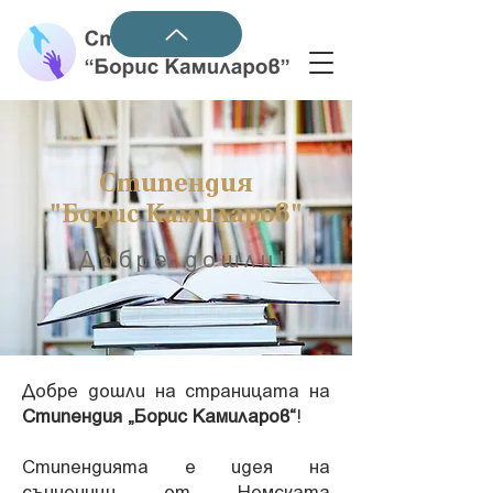
Стипендия
"Борис Камиларов"
Добре дошли!
Добре дошли на страницата на
Стипендия „Борис Камиларов“
!
Стипендията е идея на
съученици от Немската