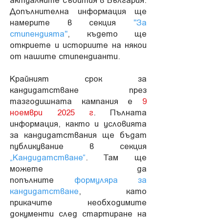
Допълнителна информация ще
намерите в секция
"За
стипендията"
, където ще
откриете и историите на някои
от нашите стипендианти.
Крайният срок за
кандидатстване през
тазгодишната кампания е
9
ноември 2025 г
. Пълната
информация, както и условията
за кандидатствания ще бъдат
публикувание в секция
„Кандидатстване“
. Там ще
можете да
попълните
формуляра за
кандидатстване
, като
прикачите необходимите
документи след стартиране на