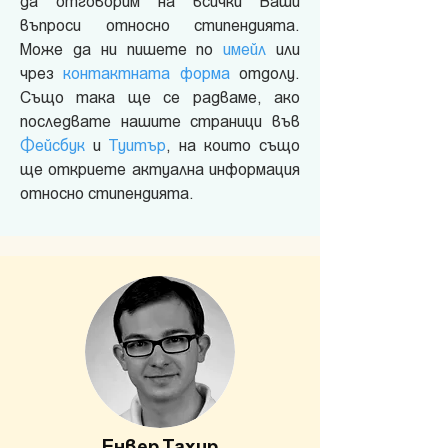
да отговорим на всички Ваши
въпроси относно стипендията.
Може да ни пишете по
имейл
или
чрез
контактната форма
отдолу.
Също така ще се радваме, ако
последвате нашите страници във
Фейсбук
и
Туитър
, на които също
ще откриете актуална информация
относно стипендията.
Енвер Тахир