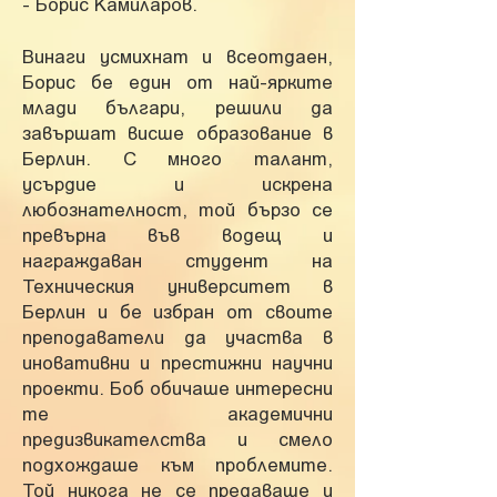
- Борис Камиларов.
Винаги усмихнат и всеотдаен,
Борис бе един от най-ярките
млади българи, решили да
завършат висше ​образование в
Берлин. С много талант,
усърдие и искрена
любознателност, той бързо се
превърна във водещ и
награждаван студент на
Техническия университет в
Берлин и бе избран от своите
преподаватели да участва в
иновативни и престижни научни
проекти. Боб обичаше интересни
те академични
предизвикателства и смело
подхождаше
към проблемите.
Той никога не се предаваше и