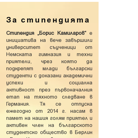
За стипендията
Стипендия „Борис Камиларов“
е
инициатива на вече завършили
университет съученици от
Немската гимназия и техни
приятели, чрез която да
подкрепят млади български
студенти с доказани академични
успехи и социална
активност през първоначалния
етап на тяхното следване в
Германия. Тя се отпуска
ежегодно от 2014 г. насам в
памет на нашия голям приятел и
активен член на българското
студентско общество в Берлин