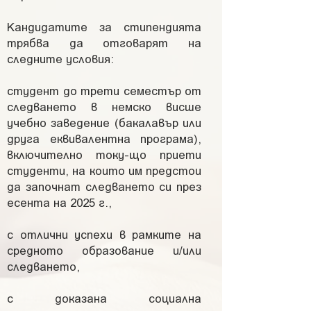
Кандидатите за стипендията
трябва да отговарят на
следните условия:
студент до трети семестър от
следването в немско висше
учебно заведение (бакалавър или
друга еквивалентна програма),
включително току-що приети
студенти, на които им предстои
да започнат следването си през
есента на 2025 г., ​
с отлични успехи в рамките на
средното образование и/или
следването,​
с доказана социална