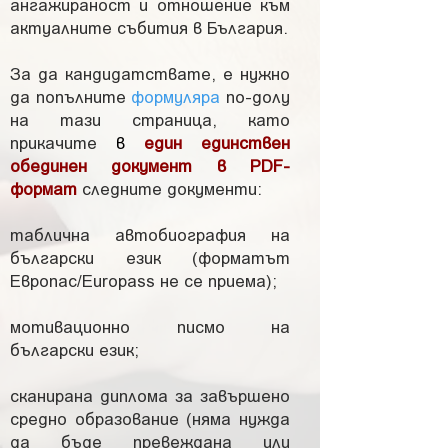
ангажираност и отношение към
актуалните събития в България.
За да кандидатствате, е нужно
да попълните
формуляра
по-долу
на тази страница, като
прикачите
в
един единствен
обединен документ в PDF-
формат
следните документи:
таблична автобиография на
български език (форматът
Европас/Europass не се приема);
мотивационно писмо на
български език;
сканирана диплома за завършено
средно образование (няма нужда
да бъде превеждана или