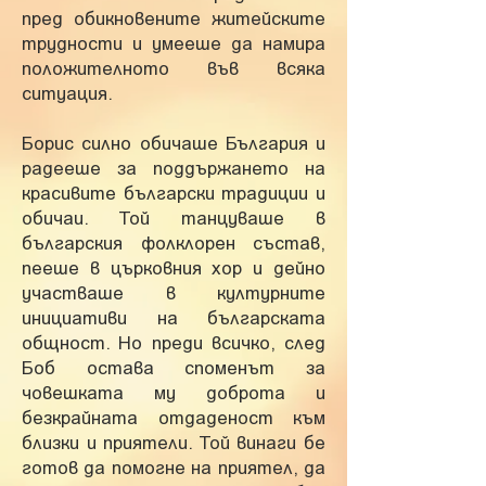
пред обикновените житейските
трудности и умееше да намира
положителното във всяка
ситуация.
Борис силно обичаше България и
радееше за поддържането на
красивите български традиции и
обичаи. Той танцуваше в
българския фолклорен състав,
пееше в църковния хор и дейно
участваше в културните
инициативи на българската
общност. Но преди всичко, след
Боб остава споменът за
човешката му доброта и
безкрайната отдаденост към
близки и приятели. Той винаги бе
готов да помогне на приятел, да