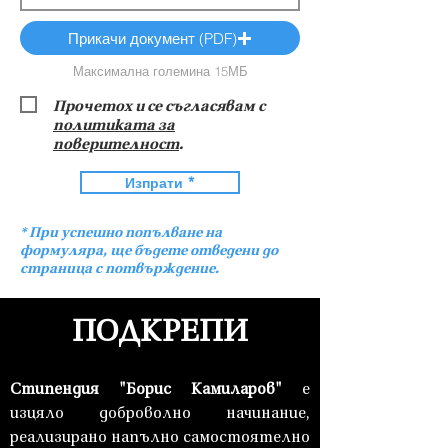
Прикачи документ (PDF)
Максимална големина 15МБ
Прочетох и се съгласявам с
политиката за
поверителност
.
Изпрати *
* При успешно попълване на
формуляра, ще бъдете отведени до
страница с потвърждение.
ПОДКРЕПИ
Стипендия "Борис Камиларов"
е
изцяло доброволно начинание,
реализирано напълно самостоятелно