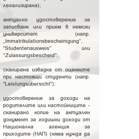
легализирана);
актуално удостоверение за
записване или прием в немски
университет (напр.
„Immatrikulationsbescheinigung“,
"Studentenausweis" или
"Zulassungsbescheid";
сканирана извадка от оценките
при настоящи студенти
(напр.
"Leistungsübersicht");
удостоверение за доходи на
родителите или настойниците -
сканирано копие на актуален
документ за годишни доходи от
Национална агенция за
приходите (НАП) (няма нужда да