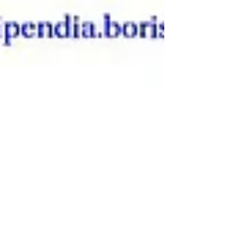
Срокът за
кандидатстване за
Стипендия "Борис
Камиларов" е удължен
до 14 октомври 2018 г.